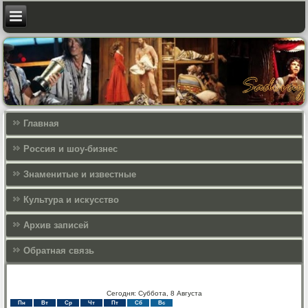
Главная
Россия и шоу-бизнес
Знаменитые и известные
Культура и искусcтво
Архив записей
Обратная связь
Сегодня: Суббота, 8 Августа
Пн
Вт
Ср
Чт
Пт
Сб
Вс