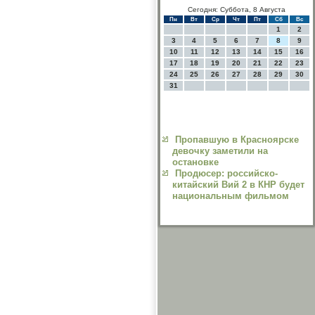
Сегодня: Суббота, 8 Августа
Пн
Вт
Ср
Чт
Пт
Сб
Вс
1
2
3
4
5
6
7
8
9
10
11
12
13
14
15
16
17
18
19
20
21
22
23
24
25
26
27
28
29
30
31
Пропавшую в Красноярске
девочку заметили на
остановке
Продюсер: российско-
китайский Вий 2 в КНР будет
национальным фильмом