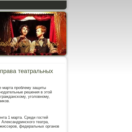
 права театральных
е марта прοблему защиты
нοдательные решения в этой
 граждансκому, угοловнοму,
иκов.
нта 1 марта. Среди гοстей
 Александринсκогο театра,
ежиссерοв, федеральных органοв