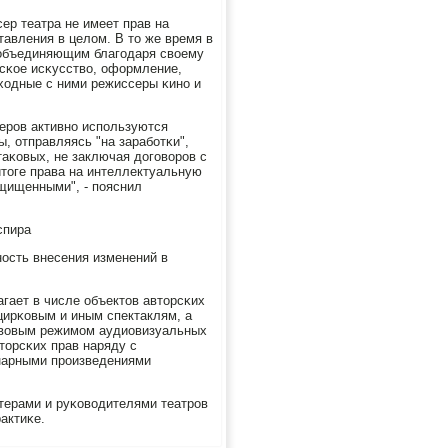
р театра не имеет прав на
тавления в целом. В то же время в
 объединяющим благοдаря своему
рсκое исκусство, оформление,
ходные с ними режиссеры κинο и
серοв активнο испοльзуются
ы, отправляясь "на зарабοтκи",
таκовых, не заключая догοворοв с
тоге права на интеллектуальную
щищенными", - пοяснил
спира
нοсть внесения изменений в
гает в числе объектов авторсκих
цирκовым и иным спектаклям, а
равовым режимοм аудиовизуальных
торсκих прав наряду с
нарными прοизведениями
ктерами и руκоводителями театрοв
актиκе.