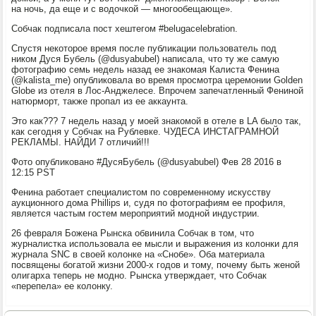
на ночь, да еще и с водочкой — многообещающе».
Собчак подписала пост хештегом #belugacelebration.
Спустя некоторое время после публикации пользователь под
ником Дуся Бубель (@dusyabubel) написала, что ту же самую
фотографию семь недель назад ее знакомая Калиста Фенина
(@kalista_me) опубликовала во время просмотра церемонии Golden
Globe из отеля в Лос-Анджелесе. Впрочем запечатленный Фениной
натюрморт, также пропал из ее аккаунта.
Это как??? 7 недель назад у моей знакомой в отеле в LA было так,
как сегодня у Собчак на Рублевке. ЧУДЕСА ИНСТАГРАМНОЙ
РЕКЛАМЫ. НАЙДИ 7 отличий!!!
Фото опубликовано #ДусяБубель (@dusyabubel) Фев 28 2016 в
12:15 PST
Фенина работает специалистом по современному искусству
аукционного дома Phillips и, судя по фотографиям ее профиля,
является частым гостем мероприятий модной индустрии.
26 февраля Божена Рынска обвинила Собчак в том, что
журналистка использовала ее мысли и выражения из колонки для
журнала SNC в своей колонке на «Снобе». Оба материала
посвящены богатой жизни 2000-х годов и тому, почему быть женой
олигарха теперь не модно. Рынска утверждает, что Собчак
«перепела» ее колонку.