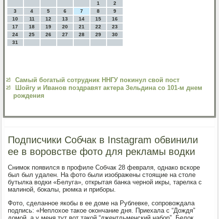
1
2
3
4
5
6
7
8
9
10
11
12
13
14
15
16
17
18
19
20
21
22
23
24
25
26
27
28
29
30
31
Самый богатый сотрудник ННГУ покинул свой пост
Шойгу и Иванов поздравят актера Зельдина со 101-м днем
рождения
Подписчики Собчак в Instagram обвинили
ее в воровстве фото для рекламы водки
Снимок появился в профиле Собчак 28 февраля, однако вскоре
был был удален. На фото были изображены стоящие на столе
бутылка водки «Белуга», открытая банка черной икры, тарелка с
малиной, бокалы, рюмка и приборы.
Фото, сделанное якобы в ее доме на Рублевке, сопровождала
подпись: «Неплохое такое окончание дня. Приехала с “Дождя”
домой, а у меня тут вот такой “джентльменский набор”. Белок