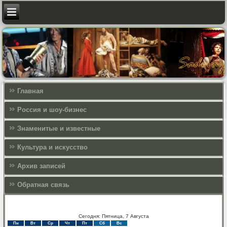
Главная
Россия и шоу-бизнес
Знаменитые и известные
Культура и искусcтво
Архив записей
Обратная связь
Сегодня: Пятница, 7 Августа
Пн
Вт
Ср
Чт
Пт
Сб
Вс