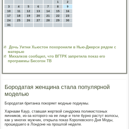
1
2
3
4
5
6
7
8
9
10
11
12
13
14
15
16
17
18
19
20
21
22
23
24
25
26
27
28
29
30
31
Дочь Уитни Хьюстон похоронили в Нью-Джерси рядом с
матерью
Михалков сообщил, что ВГТРК запретила показ его
программы Бесогон ТВ
Бородатая женщина стала популярной
моделью
Бородатая британка покоряет модные подиумы.
Харнаам Каур, ставшая жертвой синдрома поликистозных
яичников, из-за которого на ее лице и теле бурно растут волосы,
как у многих мужчин, открыла показ Королевского Дня Моды,
прошедшего в Лондоне на прошлой неделе.