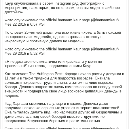
Каур опубликовала в своем Instagram ряд фотографий с
мероприятия, на которых, по ее словам, она выглядит «наиболее
достойно».
Фото опубликовано the official harnaam kaur page (@harnaamkaur)
Фев 22 2016 в 6:57 PST
По словам 25-летней дамы, она всю жизнь «хотела быть похожей
на хорошеньких моделей», однако выросла в «толстую,
некрасивую и противную далеко не модель».
Фото опубликовано the official harnaam kaur page (@harnaamkaur)
Фев 29 2016 в 5:32 PST
«Я не достаточно симпатична или красива, и у меня не
'правильный' тип тела», - подписала снимки Каур.
Как отмечает The Huffington Post, борода начала расти у девушки в
11 лет и в таком трудном для подростка возрасте. Сначала
волосами покрылись грудь и спина, а затем на лице выросла
борода. Девочка-подросток очень комплексовала по поводу своей
внешности и подвергала свое лицо восковой депиляции дважды в
неделю.
Над Харнаам смеялись на улице и в школе. Девочка даже
получила несколько серьезных угроз от интернет-пользователей.
Она пыталась делать вид, что насмешки других ей безразличны и
даже смеялась над своей бородой вместе с другими, но
продолжала безуспешно бороться с растительностью.
Фото опубликовано the official harnaam kaur page (@harnaamkaur)