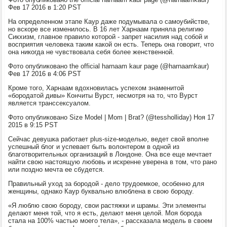
Фев 17 2016 в 1:20 PST
На определенном этапе Каур даже подумывала о самоубийстве,
но вскоре все изменилось. В 16 лет Харнаам приняла религию
Сикхизм, главное правило которой - запрет насилия над собой и
восприятия человека таким какой он есть. Теперь она говорит, что
она никогда не чувствовала себя более женственной.
Фото опубликовано the official harnaam kaur page (@harnaamkaur)
Фев 17 2016 в 4:06 PST
Кроме того, Харнаам вдохновилась успехом знаменитой
«бородатой дивы» Кончиты Вурст, несмотря на то, что Вурст
является транссексуалом.
Фото опубликовано Size Model | Mom | Brat? (@tessholliday) Ноя 17
2015 в 9:15 PST
Сейчас девушка работает plus-size-моделью, ведет свой вполне
успешный блог и успевает быть волонтером в одной из
благотворительных организаций в Лондоне. Она все еще мечтает
найти свою настоящую любовь и искренне уверена в том, что рано
или поздно мечта ее сбудется.
Правильный уход за бородой - дело трудоемкое, особенно для
женщины, однако Каур буквально влюблена в свою бороду.
«Я люблю свою бороду, свои растяжки и шрамы. Эти элементы
делают меня той, что я есть, делают меня целой. Моя борода
стала на 100% частью моего тела», - рассказала модель в своем