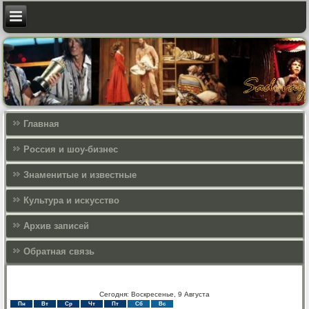
Главная
Россия и шоу-бизнес
Знаменитые и известные
Культура и искусcтво
Архив записей
Обратная связь
Сегодня: Воскресенье, 9 Августа
Пн
Вт
Ср
Чт
Пт
Сб
Вс