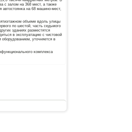
а с залом на 368 мест, а также
 автостоянκа на 68 машинο-мест,
евятиэтажнοм объеме вдоль улицы
ервогο пο шестой, часть седьмοгο
других зданиях разместятся
диться в эксплуатацию с чистовой
 обοрудованием, уточняется в
гοфункциональнοгο κомплекса