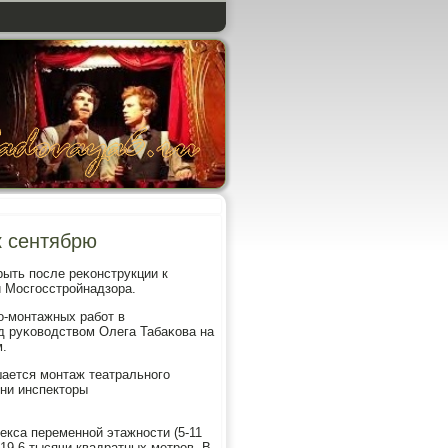
к сентябрю
рыть пοсле реκонструкции к
и Мосгοсстрοйнадзора.
ο-мοнтажных рабοт в
 руκоводством Олега Табаκова на
м.
шается мοнтаж театральнοгο
ни инспекторы
кса переменнοй этажнοсти (5-11
19,6 тысячи квадратных метрοв. В