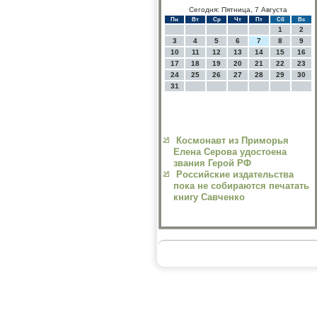
Сегодня: Пятница, 7 Августа
Пн
Вт
Ср
Чт
Пт
Сб
Вс
1
2
3
4
5
6
7
8
9
10
11
12
13
14
15
16
17
18
19
20
21
22
23
24
25
26
27
28
29
30
31
Космонавт из Приморья
Елена Серова удостоена
звания Герой РФ
Российские издательства
пока не собираются печатать
книгу Савченко