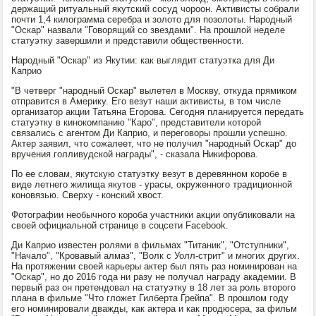
держащий ритуальный якутский сосуд чороон. Активисты собрали
почти 1,4 килограмма серебра и золото для позолоты. Народный
"Оскар" назвали "Говорящий со звездами". На прошлой неделе
статуэтку завершили и представили общественности.
Народный "Оскар" из Якутии: как выглядит статуэтка для Ди
Каприо
"В четверг "народный Оскар" вылетел в Москву, откуда прямиком
отправится в Америку. Его везут наши активисты, в том числе
организатор акции Татьяна Егорова. Сегодня планируется передать
статуэтку в кинокомпанию "Каро", представители которой
связались с агентом Ди Каприо, и переговоры прошли успешно.
Актер заявил, что сожалеет, что не получил "народный Оскар" до
вручения голливудской награды", - сказала Никифорова.
По ее словам, якутскую статуэтку везут в деревянном коробе в
виде летнего жилища якутов - урасы, окруженного традиционной
коновязью. Сверху - конский хвост.
Фотографии необычного короба участники акции опубликовали на
своей официальной странице в соцсети Facebook.
Ди Каприо известен ролями в фильмах "Титаник", "Отступники",
"Начало", "Кровавый алмаз", "Волк с Уолл-стрит" и многих других.
На протяжении своей карьеры актер был пять раз номинирован на
"Оскар", но до 2016 года ни разу не получал награду академии. В
первый раз он претендовал на статуэтку в 18 лет за роль второго
плана в фильме "Что гложет Гилберта Грейпа". В прошлом году
его номинировали дважды, как актера и как продюсера, за фильм