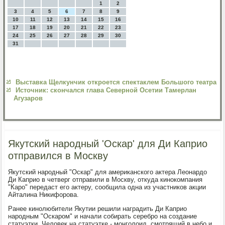
1
2
3
4
5
6
7
8
9
10
11
12
13
14
15
16
17
18
19
20
21
22
23
24
25
26
27
28
29
30
31
Выставка Щелкунчик откроется спектаклем Большого театра
Источник: скончался глава Северной Осетии Тамерлан
Агузаров
Якутский народный 'Оскар' для Ди Каприо
отправился в Москву
Якутский народный "Оскар" для американского актера Леонардо
Ди Каприо в четверг отправили в Москву, откуда кинокомпания
"Каро" передаст его актеру, сообщила одна из участников акции
Айталина Никифорова.
Ранее кинолюбители Якутии решили наградить Ди Каприо
народным "Оскаром" и начали собирать серебро на создание
статуэтки. Человек на статуэтке - монголоид, смотрящий в небо и