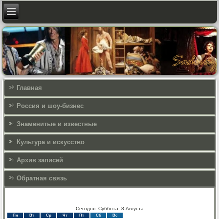
Главная
Россия и шоу-бизнес
Знаменитые и известные
Культура и искусcтво
Архив записей
Обратная связь
Сегодня: Суббота, 8 Августа
Пн
Вт
Ср
Чт
Пт
Сб
Вс