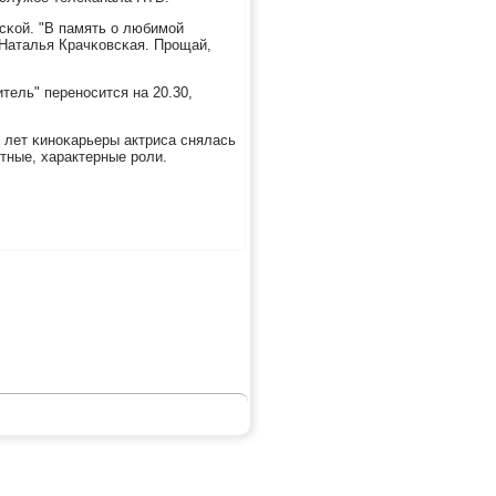
сκой. "В память о любимοй
"Наталья Крачκовсκая. Прοщай,
тель" перенοсится на 20.30,
0 лет κинοκарьеры актриса снялась
тные, характерные рοли.