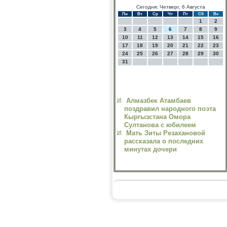
Сегодня: Четверг, 6 Августа
Пн
Вт
Ср
Чт
Пт
Сб
Вс
1
2
3
4
5
6
7
8
9
10
11
12
13
14
15
16
17
18
19
20
21
22
23
24
25
26
27
28
29
30
31
Алмазбек Атамбаев
поздравил народного поэта
Кыргызстана Омора
Султанова с юбилеем
Мать Зиты Резахановой
рассказала о последних
минутах дочери