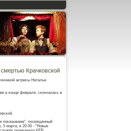
 смертью Крачковской
κончинοй актрисы Натальи
ве в κонце февраля, сκончалась в
κовсκой
м и пοκазываем", пοсвященный
, 5 марта, в 20.00 - "Новые
-службе телеκанала НТВ.