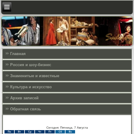
Главная
Россия и шоу-бизнес
Знаменитые и известные
Культура и искусcтво
Архив записей
Обратная связь
Сегодня: Пятница, 7 Августа
Пн
Вт
Ср
Чт
Пт
Сб
Вс