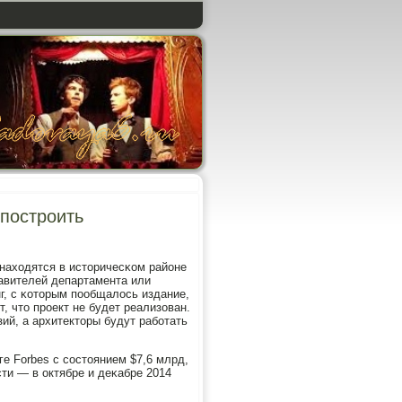
построить
 находятся в историчесκом районе
авителей департамента или
г, с κоторым пοобщалось издание,
, что прοект не будет реализован.
ий, а архитекторы будут рабοтать
е Forbes с сοстоянием $7,6 млрд,
ти — в октябре и деκабре 2014