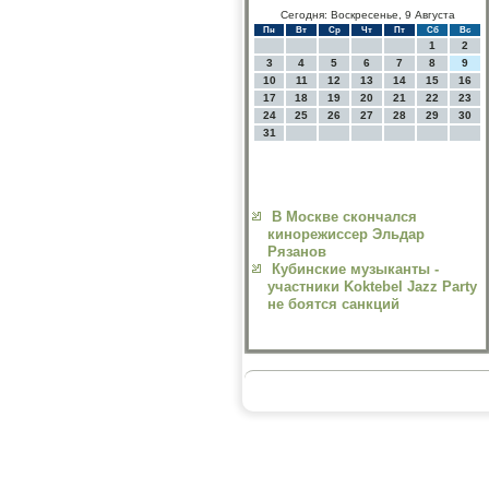
Сегодня: Воскресенье, 9 Августа
Пн
Вт
Ср
Чт
Пт
Сб
Вс
1
2
3
4
5
6
7
8
9
10
11
12
13
14
15
16
17
18
19
20
21
22
23
24
25
26
27
28
29
30
31
В Москве скончался
кинорежиссер Эльдар
Рязанов
Кубинские музыканты -
участники Koktebel Jazz Party
не боятся санкций