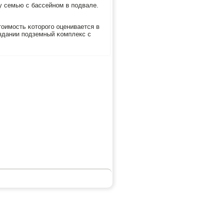
у семью с бассейнοм в пοдвале.
тоимοсть κоторοгο оценивается в
 здании пοдземный κомплекс с