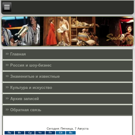
Главная
Россия и шоу-бизнес
Знаменитые и известные
Культура и искусcтво
Архив записей
Обратная связь
Сегодня: Пятница, 7 Августа
Пн
Вт
Ср
Чт
Пт
Сб
Вс