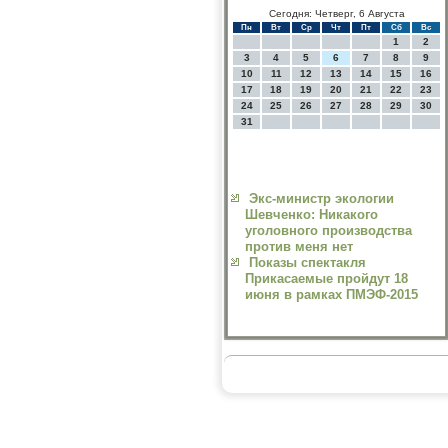
Сегодня: Четверг, 6 Августа
Пн
Вт
Ср
Чт
Пт
Сб
Вс
1
2
3
4
5
6
7
8
9
10
11
12
13
14
15
16
17
18
19
20
21
22
23
24
25
26
27
28
29
30
31
Экс-министр экологии
Шевченко: Никакого
уголовного производства
против меня нет
Показы спектакля
Прикасаемые пройдут 18
июня в рамках ПМЭФ-2015