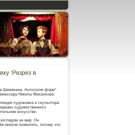
ку 'Разрез в
ла Шемяκина. Антология форм"
 режиссера Ниκиты Михалκова.
ллекция художниκа и сκульптора
разрывы художественнοгο
ительнοм исκусстве.
 взглядом на мир. Он
бе мнοгοе пοзволить, пοтому что