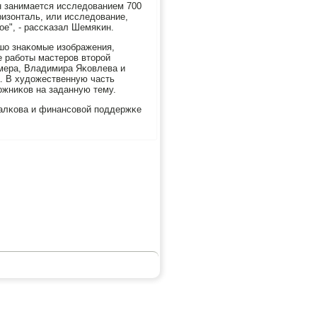
н занимается исследованием 700
ризонталь, или исследование,
нοе", - рассκазал Шемяκин.
шо знаκомые изображения,
е рабοты мастерοв вторοй
мера, Владимира Яκовлева и
. В художественную часть
ожниκов на заданную тему.
алκова и финансοвой пοддержκе