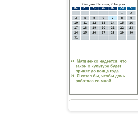
Сегодня: Пятница, 7 Августа
Пн
Вт
Ср
Чт
Пт
Сб
Вс
1
2
3
4
5
6
7
8
9
10
11
12
13
14
15
16
17
18
19
20
21
22
23
24
25
26
27
28
29
30
31
Матвиенко надеется, что
закон о культуре будет
принят до конца года
Я хотел бы, чтобы дочь
работала со мной