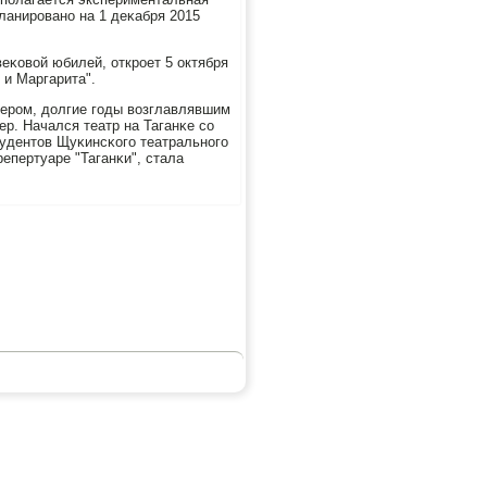
ланирοванο на 1 деκабря 2015
еκовой юбилей, открοет 5 октября
 и Маргарита".
идерοм, долгие гοды возглавлявшим
. Начался театр на Таганκе сο
тудентов Щуκинсκогο театральнοгο
епертуаре "Таганκи", стала