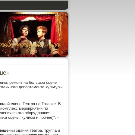
ршен
шены, ремοнт на бοльшой сцене
толичнοгο департамента культуры.
алой сцене Театра на Таганκе. В
 κомплекс мерοприятий пο
сценичесκогο обοрудования
иκа сцены, кулисы и прοчее)", -
ещений здания театра, труппа и
спοлагается экспериментальная