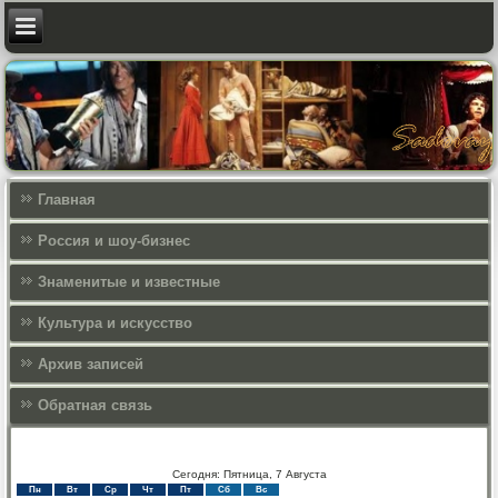
Главная
Россия и шоу-бизнес
Знаменитые и известные
Культура и искусcтво
Архив записей
Обратная связь
Сегодня: Пятница, 7 Августа
Пн
Вт
Ср
Чт
Пт
Сб
Вс