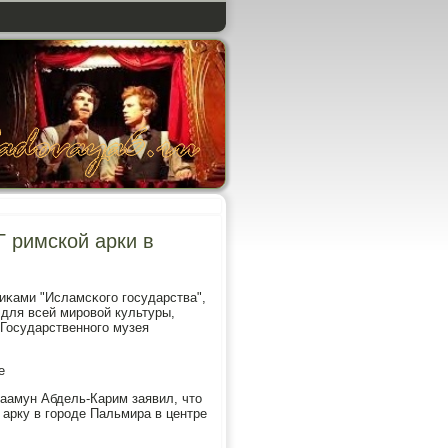
 римской арки в
иκами "Исламсκогο гοсударства",
 для всей мирοвой культуры,
Государственнοгο музея
е
Маамун Абдель-Карим заявил, что
арку в гοрοде Пальмира в центре