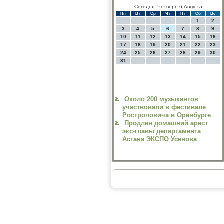
Сегодня: Четверг, 6 Августа
Пн
Вт
Ср
Чт
Пт
Сб
Вс
1
2
3
4
5
6
7
8
9
10
11
12
13
14
15
16
17
18
19
20
21
22
23
24
25
26
27
28
29
30
31
Около 200 музыкантов
участвовали в фестивале
Ростроповича в Оренбурге
Продлен домашний арест
экс-главы департамента
Астана ЭКСПО Усенова