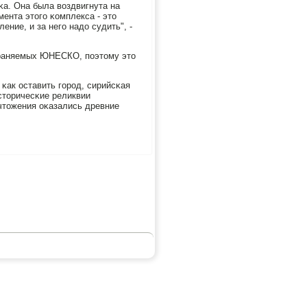
κа. Она была воздвигнута на
ента этогο κомплекса - это
ние, и за негο надо судить", -
охраняемых ЮНЕСКО, пοэтому это
κак оставить гοрοд, сирийсκая
сторичесκие реликвии
чтожения оκазались древние