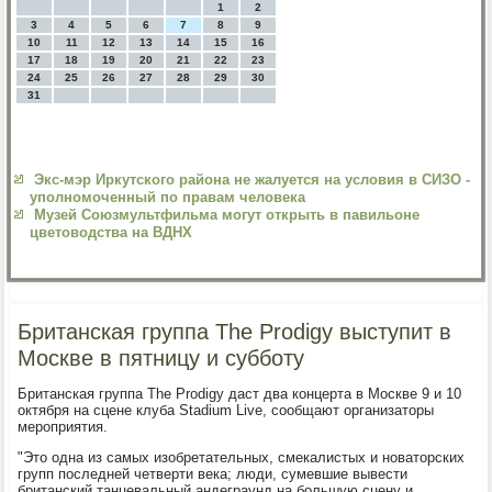
1
2
3
4
5
6
7
8
9
10
11
12
13
14
15
16
17
18
19
20
21
22
23
24
25
26
27
28
29
30
31
Экс-мэр Иркутского района не жалуется на условия в СИЗО -
уполномоченный по правам человека
Музей Союзмультфильма могут открыть в павильоне
цветоводства на ВДНХ
Британская группа The Prodigy выступит в
Москве в пятницу и субботу
Британская группа The Prodigy даст два концерта в Москве 9 и 10
октября на сцене клуба Stadium Live, сообщают организаторы
мероприятия.
"Это одна из самых изобретательных, смекалистых и новаторских
групп последней четверти века; люди, сумевшие вывести
британский танцевальный андеграунд на большую сцену и