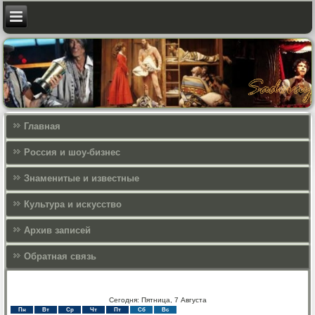
Главная
Россия и шоу-бизнес
Знаменитые и известные
Культура и искусcтво
Архив записей
Обратная связь
Сегодня: Пятница, 7 Августа
Пн
Вт
Ср
Чт
Пт
Сб
Вс