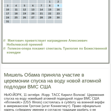
1
2
3
4
5
6
7
8
9
10
11
12
13
14
15
16
17
18
19
20
21
22
23
24
25
26
27
28
29
30
31
Миятович приветствует награждение Алексиевич
Нобелевской премией
Геликон-опера покажет спектакль Трилогия по Божественной
комедии
Мишель Обама приняла участие в
церемонии спуска на воду новой атомной
подлодки ВМС США
НЬЮ-ЙОРК, 11 октября. /Корр. ТАСС Кирилл Волков/. Церемония
спуска на воду новейшей атомной подводной лодки ВМС США
«Иллинойс» (USS Illinois) состоялась в субботу на военной верфи
в американском Гротоне (штат Коннектикут). Право официально
наречь субмарину именем и согласно традиции разбить о ее