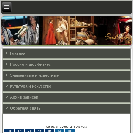
Главная
Россия и шоу-бизнес
Знаменитые и известные
Культура и искусcтво
Архив записей
Обратная связь
Сегодня: Суббота, 8 Августа
Пн
Вт
Ср
Чт
Пт
Сб
Вс