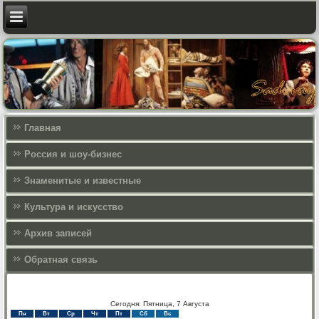
Главная
Россия и шоу-бизнес
Знаменитые и известные
Культура и искусcтво
Архив записей
Обратная связь
Сегодня: Пятница, 7 Августа
Пн
Вт
Ср
Чт
Пт
Сб
Вс