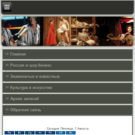
Главная
Россия и шоу-бизнес
Знаменитые и известные
Культура и искусcтво
Архив записей
Обратная связь
Сегодня: Пятница, 7 Августа
Пн
Вт
Ср
Чт
Пт
Сб
Вс