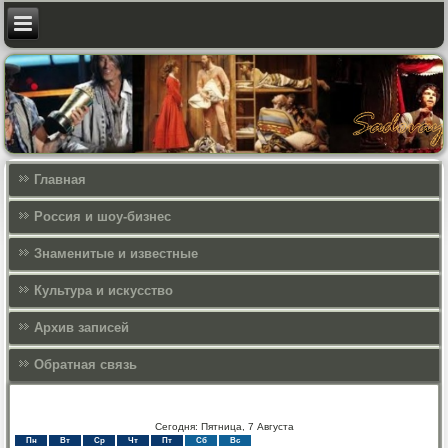
Главная
Россия и шоу-бизнес
Знаменитые и известные
Культура и искусcтво
Архив записей
Обратная связь
Сегодня: Пятница, 7 Августа
Пн
Вт
Ср
Чт
Пт
Сб
Вс