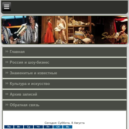
Главная
Россия и шоу-бизнес
Знаменитые и известные
Культура и искусcтво
Архив записей
Обратная связь
Сегодня: Суббота, 8 Августа
Пн
Вт
Ср
Чт
Пт
Сб
Вс