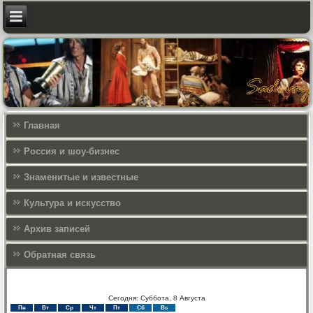
Главная
Россия и шоу-бизнес
Знаменитые и известные
Культура и искусcтво
Архив записей
Обратная связь
Сегодня: Суббота, 8 Августа
Пн
Вт
Ср
Чт
Пт
Сб
Вс