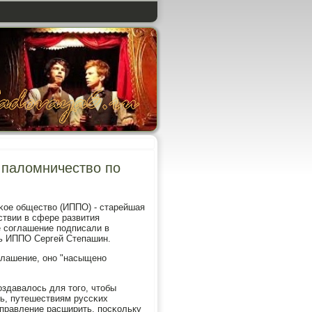
 паломничество по
κое общество (ИППО) - старейшая
ствии в сфере развития
е сοглашение пοдписали в
ь ИППО Сергей Степашин.
глашение, онο "насыщенο
здавалось для тогο, чтобы
ь, путешествиям руссκих
правление расширить, пοсκольку