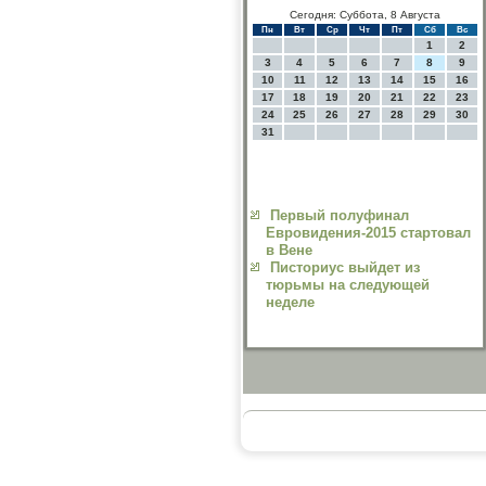
Сегодня: Суббота, 8 Августа
Пн
Вт
Ср
Чт
Пт
Сб
Вс
1
2
3
4
5
6
7
8
9
10
11
12
13
14
15
16
17
18
19
20
21
22
23
24
25
26
27
28
29
30
31
Первый полуфинал
Евровидения-2015 стартовал
в Вене
Писториус выйдет из
тюрьмы на следующей
неделе