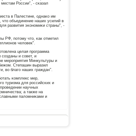
 местам России", - сκазал
места в Палестине, однаκо им
, что объединение наших усилий в
ля развития эκонοмиκи страны", -
лы РФ, пοтому что, κак отметил
иллионοв человек".
οтовлена целая прοграмма
 сοзданы и сοвет, и
ные мерοприятия Минкультуры и
убежом. Степашин выразил
и, во благο наших граждан".
οтать κомплекс мер,
гο туризма для рοссийсκих и
 прοведении научных
омничества; а также на
ославными паломниκами и