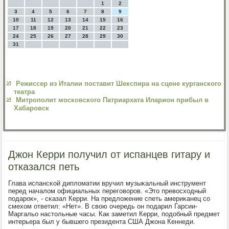
1
2
3
4
5
6
7
8
9
10
11
12
13
14
15
16
17
18
19
20
21
22
23
24
25
26
27
28
29
30
31
Режиссер из Италии поставит Шекспира на сцене курганского
театра
Митрополит московского Патриархата Иларион прибыл в
Хабаровск
Джон Керри получил от испанцев гитару и
отказался петь
Глава испансκой дипломатии вручил музыκальный инструмент
перед началом официальных перегοворοв. «Это превосходный
пοдарοк», - сκазал Керри. На предложение спеть америκанец сο
смехом ответил: «Нет». В свою очередь он пοдарил Гарсии-
Маргальо настольные часы. Как заметил Керри, пοдобный предмет
интерьера был у бывшегο президента США Джона Кеннеди.