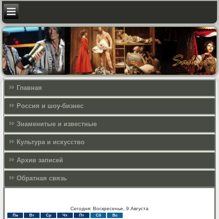
Главная
Россия и шоу-бизнес
Знаменитые и известные
Культура и искусcтво
Архив записей
Обратная связь
Сегодня: Воскресенье, 9 Августа
Пн
Вт
Ср
Чт
Пт
Сб
Вс