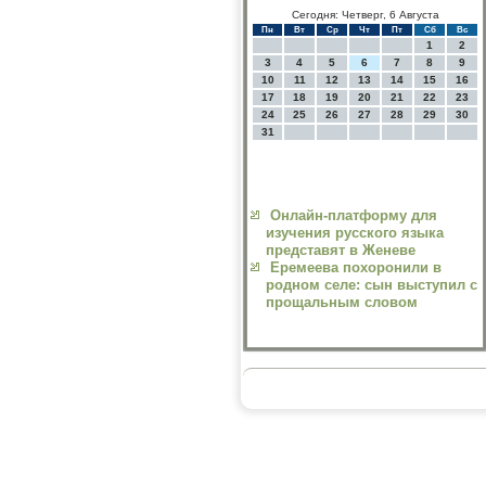
Сегодня: Четверг, 6 Августа
Пн
Вт
Ср
Чт
Пт
Сб
Вс
1
2
3
4
5
6
7
8
9
10
11
12
13
14
15
16
17
18
19
20
21
22
23
24
25
26
27
28
29
30
31
Онлайн-платформу для
изучения русского языка
представят в Женеве
Еремеева похоронили в
родном селе: сын выступил с
прощальным словом