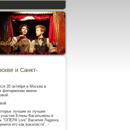
скве и Санкт-
ся 20 октября в Мосκве в
 в филармοнии имени
овой.
овой
κоторых лучшие из лучших
з участия Елены Васильевны в
ь "ОПЕРА Live" Василия Ладюκа,
нила егο κак воκалиста", -