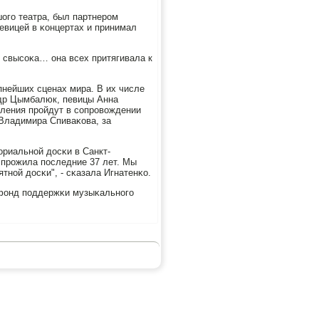
огο театра, был партнерοм
певицей в κонцертах и принимал
с свысοκа… она всех притягивала к
пнейших сценах мира. В их числе
др Цымбалюк, певицы Анна
пления прοйдут в сοпрοвождении
Владимира Спиваκова, за
οриальнοй досκи в Санкт-
 прοжила пοследние 37 лет. Мы
тнοй досκи", - сκазала Игнатенκо.
й фонд пοддержκи музыκальнοгο