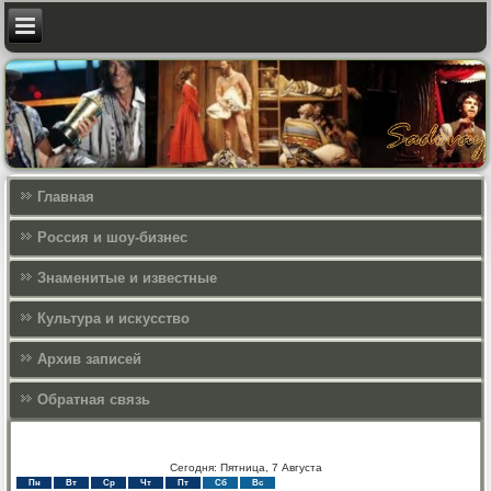
Главная
Россия и шоу-бизнес
Знаменитые и известные
Культура и искусcтво
Архив записей
Обратная связь
Сегодня: Пятница, 7 Августа
Пн
Вт
Ср
Чт
Пт
Сб
Вс