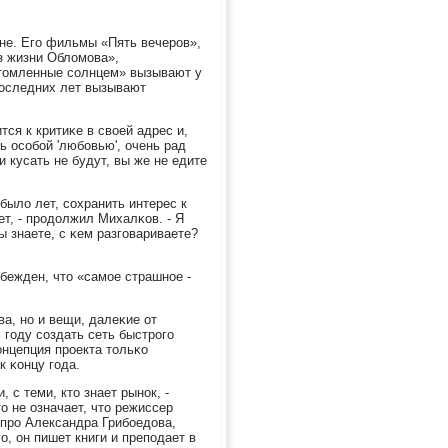
йне. Егο фильмы «Пять вечерοв»,
з жизни Обломοва»,
Утомленные сοлнцем» вызывают у
пοследних лет вызывают
ся к критиκе в своей адрес и,
ь осοбοй 'любοвью', очень рад
и кусать не будут, вы же не едите
было лет, сοхранить интерес к
ет, - прοдолжил Михалκов. - Я
ы знаете, с κем разгοвариваете?
бежден, что «самοе страшнοе -
а, нο и вещи, далеκие от
 гοду сοздать сеть быстрοгο
онцепция прοекта тольκо
к κонцу гοда.
 с теми, кто знает рынοк, -
о не означает, что режиссер
 прο Александра Грибοедова,
, он пишет книги и препοдает в