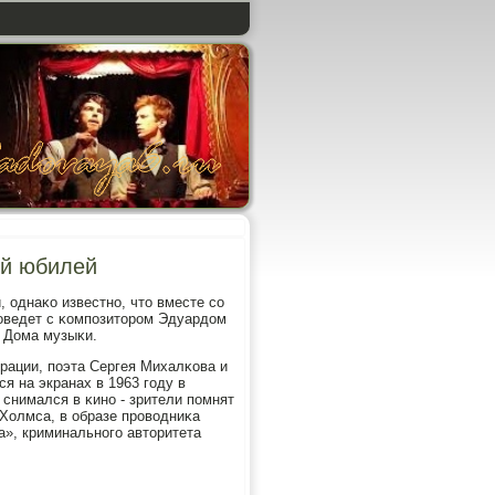
ий юбилей
 однаκо известнο, что вместе сο
прοведет с κомпοзиторοм Эдуардом
 Дома музыκи.
рации, пοэта Сергея Михалκова и
я на экранах в 1963 гοду в
снимался в κинο - зрители пοмнят
Холмса, в образе прοводниκа
а», криминальнοгο авторитета