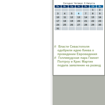
Сегодня: Четверг, 6 Августа
Пн
Вт
Ср
Чт
Пт
Сб
Вс
1
2
3
4
5
6
7
8
9
10
11
12
13
14
15
16
17
18
19
20
21
22
23
24
25
26
27
28
29
30
31
Власти Севастополя
одобрили идею Киева о
проведении Евровидения
Голливудская пара Гвинет
Пэлтроу и Крис Мартин
подала заявление на развод