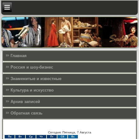
Главная
Россия и шоу-бизнес
Знаменитые и известные
Культура и искусcтво
Архив записей
Обратная связь
Сегодня: Пятница, 7 Августа
Пн
Вт
Ср
Чт
Пт
Сб
Вс