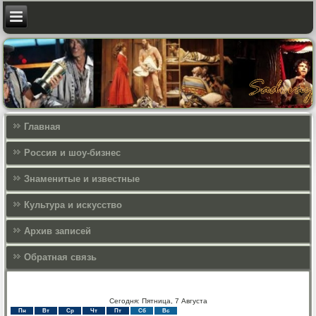
Главная
Россия и шоу-бизнес
Знаменитые и известные
Культура и искусcтво
Архив записей
Обратная связь
Сегодня: Пятница, 7 Августа
Пн
Вт
Ср
Чт
Пт
Сб
Вс