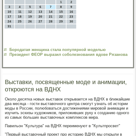
1
2
3
4
5
6
7
8
9
10
11
12
13
14
15
16
17
18
19
20
21
22
23
24
25
26
27
28
29
30
31
Бородатая женщина стала популярной моделью
Президент ФЕОР выразил соболезнования вдове Рязанова
Выставки, посвященные моде и анимации,
откроются на ВДНХ
Около десятка новых выставок открывается на ВДНХ в ближайшие
два месяца - гости выставочного центра смогут узнать об истории
моды в России, полюбоваться достижениями мировой анимации и
изучить эскизы художников, приложивших руку к созданию одного
из самых больших выставочных комплексов мира.
Павильон "Культура" на ВДНХ переименуют в "Культпросвет"
"Первый выставочный проект про историю ВДНХ мы открыли в