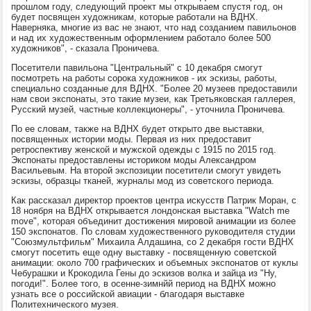
прошлом году, следующий проект мы открываем спустя год, он
будет посвящен художникам, которые работали на ВДНХ.
Наверняка, многие из вас не знают, что над созданием павильонов
и над их художественным оформлением работало более 500
художников", - сказала Проничева.
Посетители павильона "Центральный" с 10 декабря смогут
посмотреть на работы сорока художников - их эскизы, работы,
специально созданные для ВДНХ. "Более 20 музеев предоставили
нам свои экспонаты, это такие музеи, как Третьяковская галлерея,
Русский музей, частные коллекционеры", - уточнила Проничева.
По ее словам, также на ВДНХ будет открыто две выставки,
посвященных истории моды. Первая из них предоставит
ретроспективу женской и мужской одежды с 1915 по 2015 год.
Экспонаты предоставлены историком моды Александром
Васильевым. На второй экспозиции посетители смогут увидеть
эскизы, образцы тканей, журналы мод из советского периода.
Как рассказал директор проектов центра искусств Патрик Моран, с
18 ноября на ВДНХ открывается лондонская выставка "Watch me
move", которая объединит достижения мировой анимации из более
150 экспонатов. По словам художественного руководителя студии
"Союзмультфильм" Михаила Алдашина, со 2 декабря гости ВДНХ
смогут посетить еще одну выставку - посвященную советской
анимации: около 700 графических и объемных экспонатов от куклы
Чебурашки и Крокодила Гены до эскизов волка и зайца из "Ну,
погоди!". Более того, в осенне-зимнйй период на ВДНХ можно
узнать все о российской авиации - благодаря выставке
Политехнического музея.