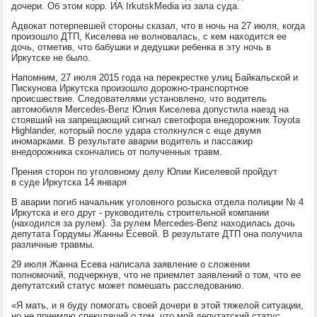
дочери. Об этом корр. ИА IrkutskMedia из зала суда.
Адвокат потерпевшей стороны сказал, что в ночь на 27 июля, когда
произошло ДТП, Киселева не волновалась, с кем находится ее
дочь, отметив, что бабушки и дедушки ребенка в эту ночь в
Иркутске не было.
Напомним, 27 июля 2015 года на перекрестке улиц Байкальской и
Пискунова Иркутска произошло дорожно-транспортное
происшествие. Следователями установлено, что водитель
автомобиля Mercedes-Benz Юлия Киселева допустила наезд на
стоявший на запрещающий сигнал светофора внедорожник Toyota
Highlander, который после удара столкнулся с еще двумя
иномарками. В результате аварии водитель и пассажир
внедорожника скончались от полученных травм.
Прения сторон по уголовному делу Юлии Киселевой пройдут
в суде Иркутска 14 января
В аварии погиб начальник уголовного розыска отдела полиции № 4
Иркутска и его друг - руководитель строительной компании
(находился за рулем). За рулем Mercedes-Benz находилась дочь
депутата Гордумы Жанны Есевой. В результате ДТП она получила
различные травмы.
29 июля Жанна Есева написала заявление о сложении
полномочий, подчеркнув, что не приемлет заявлений о том, что ее
депутатский статус может помешать расследованию.
«Я мать, и я буду помогать своей дочери в этой тяжелой ситуации,
но не приемлю спекуляций о том, что мой депутатский статус