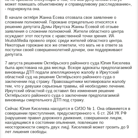
может помешать объективному и справедливому расследованию»,
- подчеркнула она.
В начале октября Жанна Есева отозвала свое заявление о
сложении полномочий. Горожане отрицательно относятся к
решению депутата Думы Иркутска Жанны Есевой об отзыве
заявления о сложении полномочий. Жители областного центра
осуждают этот поступок с нравственной точки зрения. ИА
IrkutskMedia провело опрос среди жителей областного центра.
Некоторые горожане все же отметили, что мать не в ответе за
поступки своей совершеннолетней дочери, они поддерживают
депутата.
7 августа решением Октябрьского районного суда Юлия Киселева
была арестована на два месяца. Вскоре адвокаты предполагаемой
виновницы ДТП подали апелляционную жалобу в Иркутский
областной суд на решение Октябрьского районного суда о
заключении под стражу. Правозащитники мотивировали жалобу
тем, что у девушки серьезные травмы, ей необходимо лечение.
Иркутский областной суд оставил без изменения решение
Октябрьского районного суда о заключении предполагаемой
виновницы смертельного ДТП под стражу.
Сейчас Юлия Киселева находится в СИЗО № 1. Она обвиняется в
совершении преступления, предусмотренного ч. 6 ст. 264 УК РФ
(нарушение правил дорожного движения, совершенное лицом,
находящимся в состоянии опьянения, повлекшее по
неосторожности смерть двух лиц). Киселевой может грозить до 9
лет лишения свободы.