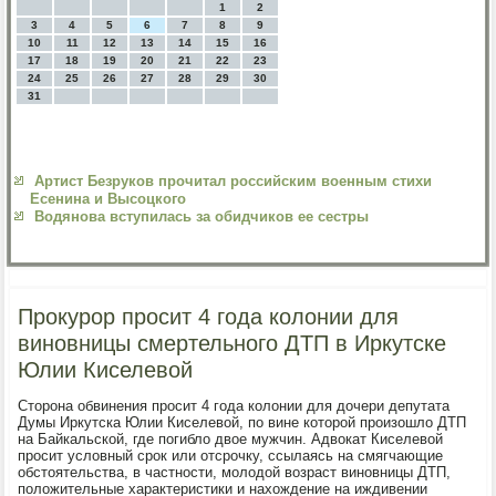
1
2
3
4
5
6
7
8
9
10
11
12
13
14
15
16
17
18
19
20
21
22
23
24
25
26
27
28
29
30
31
Артист Безруков прочитал российским военным стихи
Есенина и Высоцкого
Водянова вступилась за обидчиков ее сестры
Прокурор просит 4 года колонии для
виновницы смертельного ДТП в Иркутске
Юлии Киселевой
Сторона обвинения просит 4 года колонии для дочери депутата
Думы Иркутска Юлии Киселевой, по вине которой произошло ДТП
на Байкальской, где погибло двое мужчин. Адвокат Киселевой
просит условный срок или отсрочку, ссылаясь на смягчающие
обстоятельства, в частности, молодой возраст виновницы ДТП,
положительные характеристики и нахождение на иждивении