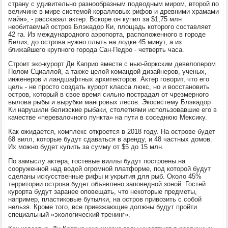
страну с удивительно разнообразным подводным миром, второй по
величине в мире системой коралловых рифов и древними храмами
майя», - рассказал актер. Вскоре он купил за $1,75 млн
необитаемый остров Блэкадор Ки, площадь которого составляет
42 га. Из международного аэропорта, расположенного в городе
Белиз, до острова нужно плыть на лодке 45 минут, а из
ближайшего крупного города Сан-Педро - четверть часа.
Строит эко-курорт Ди Каприо вместе с нью-йоркским девелопером
Полом Сциаллой, а также целой командой дизайнеров, ученых,
инженеров и ландшафтных архитекторов. Актер говорит, что его
цель - не просто создать курорт класса люкс, но и восстановить
остров, который в свое время сильно пострадал от чрезмерного
вылова рыбы и вырубки мангровых лесов. Экосистему Блэкадор
Ки нарушили белизские рыбаки, столетиями использовавшие его в
качестве «перевалочного пункта» на пути в соседнюю Мексику.
Как ожидается, комплекс откроется в 2018 году. На острове будет
68 вилл, которые будут сдаваться в аренду, и 48 частных домов.
Их можно будет купить за сумму от $5 до 15 млн.
По замыслу актера, гостевые виллы будут построены на
сооруженной над водой огромной платформе, под которой будут
сделаны искусственные рифы и укрытия для рыб. Около 45%
территории острова будет объявлено заповедной зоной. Гостей
курорта будут заранее оповещать, что некоторые предметы,
например, пластиковые бутылки, на остров привозить с собой
нельзя. Кроме того, все приезжающие должны будут пройти
специальный «экологический тренинг».