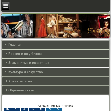
Главная
Россия и шоу-бизнес
Знаменитые и известные
Культура и искусcтво
Архив записей
Обратная связь
Сегодня: Пятница, 7 Августа
Пн
Вт
Ср
Чт
Пт
Сб
Вс