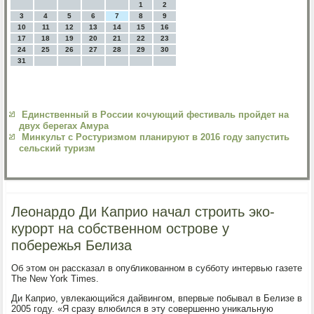
1
2
3
4
5
6
7
8
9
10
11
12
13
14
15
16
17
18
19
20
21
22
23
24
25
26
27
28
29
30
31
Единственный в России кочующий фестиваль пройдет на
двух берегах Амура
Минкульт с Ростуризмом планируют в 2016 году запустить
сельский туризм
Леонардо Ди Каприо начал строить эко-
курорт на собственном острове у
побережья Белиза
Об этом он рассказал в опубликованном в субботу интервью газете
The New York Times.
Ди Каприо, увлекающийся дайвингом, впервые побывал в Белизе в
2005 году. «Я сразу влюбился в эту совершенно уникальную