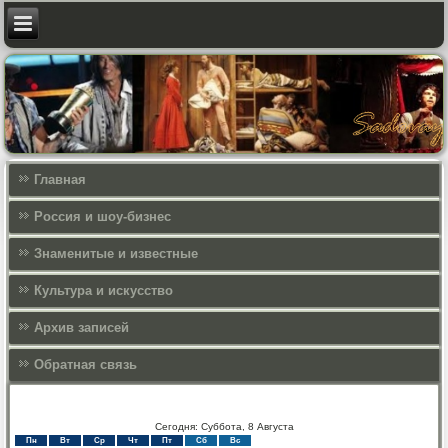
Главная
Россия и шоу-бизнес
Знаменитые и известные
Культура и искусcтво
Архив записей
Обратная связь
Сегодня: Суббота, 8 Августа
Пн
Вт
Ср
Чт
Пт
Сб
Вс