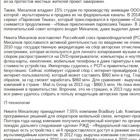
из-за протестов местных жителей проект заморожен.
Также, Михалков владеет 15% студии по производству анимации ООО 
которой - мультсериалы и продажа их на федеральные каналы. В 2014
сериал «Паровозик Тишка», который транслировался в программе «Сп
снимается продолжение - «Новые приключения паровозика Тишки». В 2
попечительский совет которого входит Михалков, даже выделил денег
Никита Михалков возглавляет Российский союз правообладателей (РСП
Михалков прославился активной деятельностью по введению не очеви
2010 году государственную аккредитацию на сбор авторских отчислен
электроники, которая используется для личного копирования музыки
сбором распространяется на DVD-проигрыватели, компьютеры и ноутбу
флеш-карты, кинопленки, мобильные телефоны и даже гарнитуры к ни
стоимости устройства. Импортеры судились с РСП и правительством, ч
безуспешно. Сейчас лоббирует годовой сбор с интернет-провайдеров (
интернет-пользователя), который может составить $860 млн в год. Гла
образом, за год сможет заработать $860 млн. Для сравнения - выручка
компаний в стране - Mail.ru Group за 2013 год - $860,5 млн. Но пока ин
понимания в правительстве. Впрочем, это не страшно, в 2013 году 
все равно удалось собрать в пользу владельцев авторских прав около
IT-технологии
Никите Михалкову принадлежит 7,55% компании Bradbury Lab. Компан
программных решений для операторов мобильной связи, интернет-про
Полтора года назад компания получила интересный контракт по организ
поездах дальнего следования «дочки» РЖД - «Федеральной пассажир
которых есть устройства с wi-fi предоставлялся доступ в режиме он-
мультимедийным контентом. В 2012 году выручка компании составила
компании - созданная в 2010 году группа inMedia создана в 2010 году