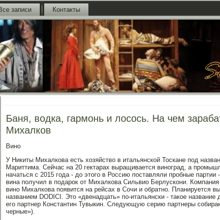
Все записи
Контакты
Баня, водка, гармонь и лосось. На чем зараб
Михалков
Вино
У Никиты Михалкова есть хозяйство в итальянской Тоскане под назв
Мариттима. Сейчас на 20 гектарах выращивается виноград, а промыш
начаться с 2015 года - до этого в Россию поставляли пробные партии 
вина получил в подарок от Михалкова Сильвио Берлускони. Компания
вино Михалкова появится на рейсах в Сочи и обратно. Планируется вы
названием DODICI. Это «двенадцать» по-итальянски - такое название
его партнер Константин Тувыкин. Следующую серию партнеры собирают
черные»).