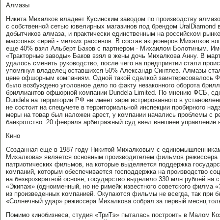
Алмазы
Никита Михалков владеет Кусинским заводом по производству алмаз
с собственной сетью ювелирных магазинов под брендом UralDiamond 
добытчиков алмаза, и практически единственным на российском рынк
массовых серий - мелких рассевов. В состав акционеров Михалков во
еще 40% взял Альберт Баков с партнером - Михаилом Болотиным. Им
«Тракторные заводы» Баков взял в жены дочь Михалкова Анну. В мар
удалось сменить руководство, после чего на предприятии стали прои
упомянул владелец оставшихся 50% Александр Синтяев. Алмазы стал
цене офшорным компаниям. Одной такой сделкой заинтересовалось ФС
было возбуждено уголовное дело по факту незаконного оборота брилл
бриллиантов офшорной компании Dundela Limited. По мнению ФСБ, сд
Dundela на территории РФ не имеет зарегистрированного в установле
не состоит на спецучете в территориальной инспекции пробирного над
меры на товар был наложен арест, у компании начались проблемы с ре
банкротство. 20 февраля арбитражный суд ввел внешнее управление 
Кино
Созданная еще в 1987 году Никитой Михалковым с единомышленника
Михалкова» является основным производителем фильмов режиссера Н
патриотических фильмов, на которые выделяется поддержка государст
компаний, которым обеспечивается господдержка на производство со
на безврозвратной основе, государство выделило 330 млн рублей на
«Экипаж» (одноименный, но не римейк известного советского филма «Э
из произведенных компанией. Окупаются фильмы не всегда, так при 
«Солнечный удар» режиссера Михалкова собрал за первый месяц толь
Помимо кинобизнеса, студия «ТриТэ» пыталась построить в Малом Коз