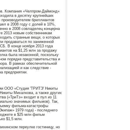
ов. Компания «Челпром-Даймонд»
входила в десятку крупнейших
е производителем бриллиантов
шел в 2008 году с долей в 10%,
енно в 2008 совладелец концерна
те 2013 новым собственникам
сходить странные вещи, о которых
и продаваться по заниженной
Б. В конце ноября 2013 года
иантов на $1,25 млн за продажу
елка была незаконной, поскольку
нном порядке представительства и
зора. В рамках обеспечительной
ализацией и как следствие -
на предприятии.
ми ООО «Студия 'ТРИТЭ' Никиты
икиты Михалкова, а также других
ва («ТриТэ» входит в пул из 11
циально значимых фильмов). Так,
 съемку фильма-катастрофы
кипаж» 1979 года) - последнего
бюджете в $25 млн фильм
ко $1,5 млн.
ихинском переулке гостиницу, но