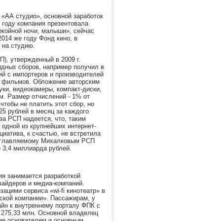
«АА студио», основной заработок
 году компания презентовала
окойной ночи, малыши», сейчас
014 же году Фонд кино, в
 на студию.
), утвержденный в 2009 г.
дных сборов, например получил в
ий с импортеров и производителей
 и фильмов. Обложение авторским
ки, видеокамеры, компакт-диски,
м. Размер отчислений - 1% от
тобы не платить этот сбор, но
25 рублей в месяц за каждого
ва РСП надеется, что, таким
 одной из крупнейших интернет-
ициатива, к счастью, не встретила
возглавляемому Михалковым РСП
 3,4 миллиарда рублей.
ия занимается разработкой
вайдеров и медиа-компаний.
ацими сервиса «wi-fi кинотеатр» в
ской компании». Пассажирам, у
лайн к внутреннему порталу ФПК с
 275,33 млн. Основной владелец
, ее основателем и основным