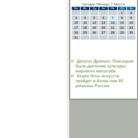
Сегодня: Пятница, 7 Августа
Пн
Вт
Ср
Чт
Пт
Сб
Вс
1
2
3
4
5
6
7
8
9
10
11
12
13
14
15
16
17
18
19
20
21
22
23
24
25
26
27
28
29
30
31
Депутат Драпеко: Плисецкая
была деятелем культуры
мирового масштаба
Акция Ночь искусств
пройдет в более чем 60
регионах России