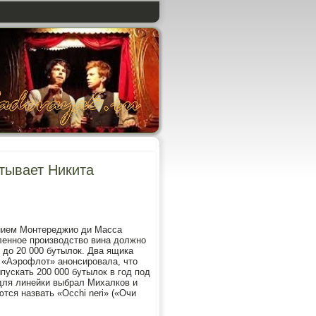
атывает Никита
анием Монтереджио ди Масса
ленное производство вина должно
- до 20 000 бутылок. Два ящика
 «Аэрофлот» анонсировала, что
пускать 200 000 бутылок в год под
 для линейки выбрал Михалков и
ся назвать «Occhi neri» («Очи