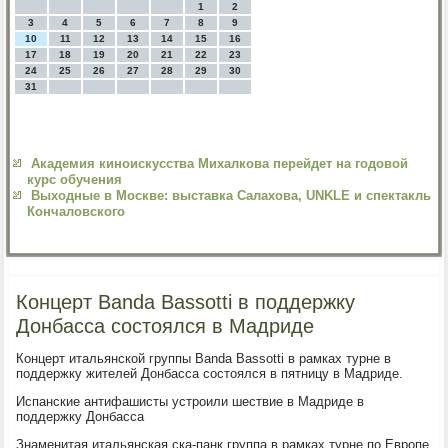
1
2
3
4
5
6
7
8
9
10
11
12
13
14
15
16
17
18
19
20
21
22
23
24
25
26
27
28
29
30
31
Академия киноискусства Михалкова перейдет на годовой
курс обучения
Выходные в Москве: выставка Салахова, UNKLE и спектакль
Кончаловского
Концерт Banda Bassotti в поддержку
Донбасса состоялся в Мадриде
Концерт итальянской группы Banda Bassotti в рамках турне в
поддержку жителей Донбасса состоялся в пятницу в Мадриде.
Испанские антифашисты устроили шествие в Мадриде в
поддержку Донбасса
Знаменитая итальянская ска-панк группа в рамках турне по Европе