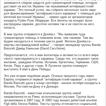
занимается сбором средств для гуманитарной помощи, которую
доставит на восток Украины так называемый антифашистский
караван. "Это полный успех, мы собрали несколько тысяч евро
для финансирования "антифашистского каравана" с помощью для
жителей восточной Украины", - заявил один из организаторов
концерта Рубен Руис Ибаррури. Все билеты на концерт были
распроданы заранее, десятки человек так и не смогли на него
попасть.
В мае группа отправится в Донбасс. "Мы привезем туда
гуманитарную помощь и поможем всем, чем сможем. Там мы
будем находиться в течение шести дней. Жители Донбасса -
жертвы несправедливой войны", - говорит менеджер группы Banda
Bassotti Давид Каккьоне (David Cacchione).
Предполагается, что в мае волонтеры и активисты со всего мира
смогут присоединиться к каравану. Среди тех, кто выразил такое
желание, граждане Италии, Испании, Аргентины, Германии, США,
Китая, Перу и других стран. В Луганске группа планирует
выступить 9 мая в День Победы.
Это уже вторая подобная акция. Осенью прошлого года через
Европу отправился первый "антифашистский караван", а группа
Banda Bassotti дала в конце сентября - начале октября концерты в
Москве, Ростове-на-Дону и в Донецке.
Banda Bassotti - известная итальянская группа левой
направленности из Рима, исполняющая ска-панк. Группа была
организована в 1987 году. В 1992 году вышел дебютный альбом
Figli della Stessa Rabbia. Тексты группы отличаются социальной,