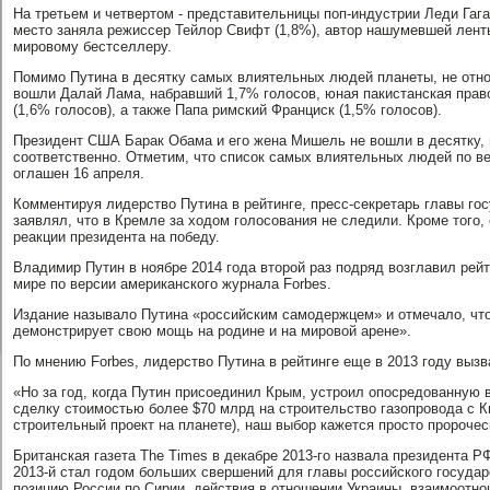
На третьем и четвертом - представительницы поп-индустрии Леди Гага 
место заняла режиссер Тейлор Свифт (1,8%), автор нашумевшей ленты
мировому бестселлеру.
Помимо Путина в десятку самых влиятельных людей планеты, не отн
вошли Далай Лама, набравший 1,7% голосов, юная пакистанская пр
(1,6% голосов), а также Папа римский Франциск (1,5% голосов).
Президент США Барак Обама и его жена Мишель не вошли в десятку, 
соответственно. Отметим, что список самых влиятельных людей по в
оглашен 16 апреля.
Комментируя лидерство Путина в рейтинге, пресс-секретарь главы го
заявлял, что в Кремле за ходом голосования не следили. Кроме того, 
реакции президента на победу.
Владимир Путин в ноябре 2014 года второй раз подряд возглавил рей
мире по версии американского журнала Forbes.
Издание называло Путина «российским самодержцем» и отмечало, что
демонстрирует свою мощь на родине и на мировой арене».
По мнению Forbes, лидерство Путина в рейтинге еще в 2013 году выз
«Но за год, когда Путин присоединил Крым, устроил опосредованную 
сделку стоимостью более $70 млрд на строительство газопровода с К
строительный проект на планете), наш выбор кажется просто пророчес
Британская газета The Times в декабре 2013-го назвала президента Р
2013-й стал годом больших свершений для главы российского государ
позицию России по Сирии, действия в отношении Украины, взаимоотно