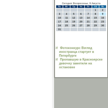
Сегодня: Воскресенье, 9 Августа
Пн
Вт
Ср
Чт
Пт
Сб
Вс
1
2
3
4
5
6
7
8
9
10
11
12
13
14
15
16
17
18
19
20
21
22
23
24
25
26
27
28
29
30
31
Фотоконкурс Взгляд
иностранца стартует в
Петербурге
Пропавшую в Красноярске
девочку заметили на
остановке