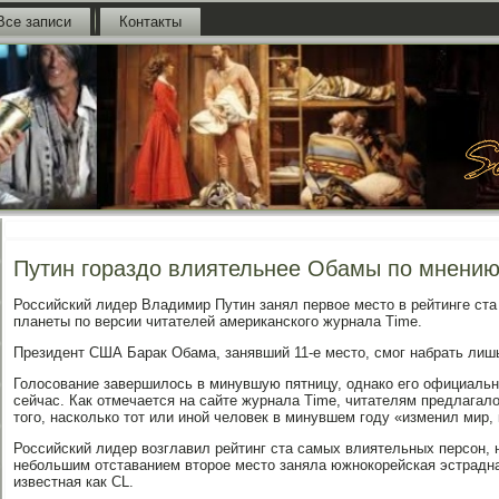
Все записи
Контакты
Путин гораздо влиятельнее Обамы по мнению
Российский лидер Владимир Путин занял первое место в рейтинге ст
планеты по версии читателей американского журнала Time.
Президент США Барак Обама, занявший 11-е место, смог набрать лиш
Голосование завершилось в минувшую пятницу, однако его официальн
сейчас. Как отмечается на сайте журнала Time, читателям предлагало
того, насколько тот или иной человек в минувшем году «изменил мир
Российский лидер возглавил рейтинг ста самых влиятельных персон, 
небольшим отставанием второе место заняла южнокорейская эстрадна
известная как CL.