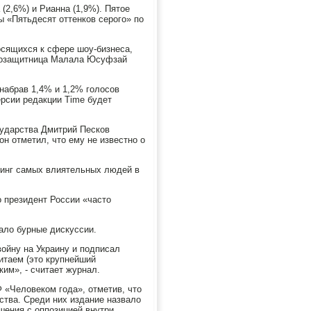
(2,6%) и Рианна (1,9%). Пятое
 «Пятьдесят оттенков серого» по
осящихся к сфере шоу-бизнеса,
авозащитница Малала Юсуфзай
набрав 1,4% и 1,2% голосов
ерсии редакции Time будет
сударства Дмитрий Песков
он отметил, что ему не известно о
тинг самых влиятельных людей в
 президент России «часто
вало бурные дискуссии.
войну на Украину и подписал
итаем (это крупнейший
ким», - считает журнал.
Ф «Человеком года», отметив, что
ства. Среди них издание назвало
шения с оппозицией внутри