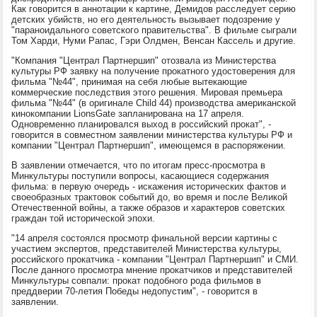
Как говорится в аннотации к картине, Демидов расследует серию
детских убийств, но его деятельность вызывает подозрение у
"параноидального советского правительства". В фильме сыграли
Том Харди, Нуми Рапас, Гэри Олдмен, Венсан Кассель и другие.
"Компания "Централ Партнершип" отозвала из Министерства
культуры РФ заявку на получение прокатного удостоверения для
фильма "№44", принимая на себя любые вытекающие
коммерческие последствия этого решения. Мировая премьера
фильма "№44" (в оригинале Child 44) производства американской
кинокомпании LionsGate запланирована на 17 апреля.
Одновременно планировался выход в российский прокат", -
говорится в совместном заявлении министерства культуры РФ и
компании "Централ Партнершип", имеющемся в распоряжении.
В заявлении отмечается, что по итогам пресс-просмотра в
Минкультуры поступили вопросы, касающиеся содержания
фильма: в первую очередь - искажения исторических фактов и
своеобразных трактовок событий до, во время и после Великой
Отечественной войны, а также образов и характеров советских
граждан той исторической эпохи.
"14 апреля состоялся просмотр финальной версии картины с
участием экспертов, представителей Министерства культуры,
российского прокатчика - компании "Централ Партнершип" и СМИ.
После данного просмотра мнение прокатчиков и представителей
Минкультуры совпали: прокат подобного рода фильмов в
преддверии 70-летия Победы недопустим", - говорится в
заявлении.