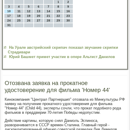
1
2
3
4
5
6
7
8
9
10
11
12
13
14
15
16
17
18
19
20
21
22
23
24
25
26
27
28
29
30
31
На Урале австрийский скрипач показал звучание скрипки
Страдивари
Юрий Башмет примет участие в опере Альтист Данилов
Отозвана заявка на прокатное
удостоверение для фильма 'Номер 44'
Кинокомпания "Централ Партнершип" отозвала из Минкультуры РФ
заявку на получение прокатного удостоверения для фильма
"Номер 44" (Child 44), эксперты сочли, что прокат подобного рода
фильмов в преддверии 70-летия Победы недопустим.
Действие картины, которую снял Даниэль Эспиноса,
разворачивается в СССР времен Сталина. Главный герой -
дискредитированный офицер советской разведки Лев Демидов.