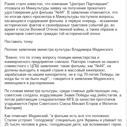
Ранее стало известно, что компания "Централ Партнершип"
отозвала из Минкультуры заявку на получение прокатного
удостоверения для фильма "№44". В заявлении отмечается, что
по итогам пресс-просмотра в Минкультуры поступили вопросы,
касающиеся содержания фильма: в первую очередь - искажения
исторических фактов и своеобразных трактовок событий до, во
время и после Великой Отечественной войны, а также образов и
характеров советских граждан той исторической эпохи.
Поставить точку
Полное заявление министра культуры Владимира Мединского
"Важно, что по этому вопросу позиции министерства и
коммерческого предприятия совпали. Повторю главное из нашего
совместного с ЦПШ заявления: такие фильмы, как "№44", не
должны выходить в нашей стране в массовый кинопрокат,
зарабатывая на нашем кинозрителе, ни в год 70-летия Победы, ни
когда бы то ни было ещё", - говорится в заявлении Мединского,
имеющемся в распоряжении.
По словам министра культуры, cреди главных действующих лиц -
советские солдаты, водрузившие Знамя Победы над рейхстагом, а
потом работающие следователями МГБ (в качестве прототипов
угадываются Герои Советского Союза Михаил Егоров и Мелитон
Кантария).
Как отмечает Мединский, "в фильме есть всё что положено:
Сталин устроил "голодомор" специально для Украины и убивает по
25 тысяч человек в день; голодающие дети, как вспоминают герои,