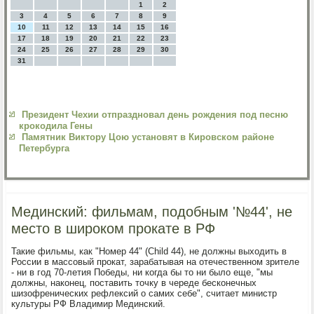
1
2
3
4
5
6
7
8
9
10
11
12
13
14
15
16
17
18
19
20
21
22
23
24
25
26
27
28
29
30
31
Президент Чехии отпраздновал день рождения под песню
крокодила Гены
Памятник Виктору Цою установят в Кировском районе
Петербурга
Мединский: фильмам, подобным '№44', не
место в широком прокате в РФ
Такие фильмы, как "Номер 44" (Child 44), не должны выходить в
России в массовый прокат, зарабатывая на отечественном зрителе
- ни в год 70-летия Победы, ни когда бы то ни было еще, "мы
должны, наконец, поставить точку в череде бесконечных
шизофренических рефлексий о самих себе", считает министр
культуры РФ Владимир Мединский.