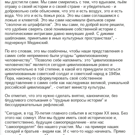
мы достигли сами. Мы сами смирились с тем, что вдыхаем, пьём
отраву о своей истории и о своей стране - и убедительно - и
добровольно себе объясняем, что это и есть воздух, это и есть
вода. Что это и есть божья роса. Это мы сами соглашаемся с
ложью и клеветой. Это мы сами наснимали фильмов серии
"сволочи из штрафбатов". Это мы сами, по доброй воле решили,
что удобнее сверять своё понимание собственной истории с
политическими интригами давно минувших дней. С дикими
шаблонами, принятыми в иных культурных пространствах", -
подчеркнул Мединский.
По его словам, это мы озабочены, чтобы наши представления о
самих себе непременно были угодны "цивилизованному
человечеству". "Позволю себе напомнить: это "цивилизованное
человечество" является сегодня цивилизованным ровно и
исключительно в той степени, в какой его принудили остаться
цивилизованным советский солдат и советский народ в 1945м.
Пора, наконец-то сформулировать своё собственное
представление о самих себе как наследниках великой, уникальной
российской цивилизации", - считает министр культуры.
Он отметил, что это нужно сделать внятно, канонически, без
блудливого спотыкания о "трудные вопросы истории" и
бессодержательных рефлексий.
"Сегодня, в год 70-летия главного события в истории XX века. Без
этого нас сомнут. Или мы будем иметь своё историческое и,
соответственно, будущее самоопределение - или нас
"самоопределят" без нашего участия. Мы - на примере наших
соседей и братьев - видим как. И с чего-то надо начинать. Прямо