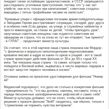
поедают своих ослабевших одноклассников; в СССР запрещается
расследовать уголовные преступления, потому что "у нас нет
убийств, они есть только при капитализме"; советские солдаты-
мародёры с пятью трофейными часами на запястьях".
"Кровавые упыри с офицерскими погонами армии-победительницы
и Звёздами Героев расстреливают сограждан, соседей, друг друга
и особенно геев (!) во дворах, на улице, в служебных кабинетах и
просто мимоходом, на глазах их детей, "чтобы преподать урок";
запуганные советские женщины там отдаются советским же
офицерам из страха, что за отказ их тут же отправят, "как принято"
- в ГУЛАГ", - продолжает министр культуры.
Он считает, что в этой картине наша страна показана как Мордор -
"с физически и морально неполноценными недочеловеками,
кровавое месиво в кадре из каких-то орков и упырей - вот в такой
стране происходит действие фильма от 30-х до 50-х годов ХХ
века. Так показана наша страна - та самая, которая только что
победила в Великой войне, вырвалась в число мировых лидеров и
вот-вот запустит первого человека в космос".
Отозвана заявка на прокатное удостоверение для фильма "Номер
44"
Мединский подчеркнул, что дело не столько в конкретном фильме
- принципиально то, "что мы должны, наконец, поставить точку в
череде бесконечных шизофренических рефлексий о самих себе".
Министр культуры добавил, что не хочет, чтобы объяснение
решения о прокате фильма "№44" сводилось, как обычно, только к
"стремлению не поранить чувства ветеранов".