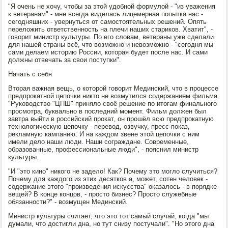
"Я очень не хочу, чтобы за этой удобной формулой - "из уважения
к ветеранам" - мне всегда виделась лицемерная попытка нас -
сегодняшних - увернуться от самостоятельных решений. Опять
переложить ответственность на плечи наших стариков. Хватит", -
говорит министр культуры. По его словам, ветераны уже сделали
для нашей страны всё, что возможно и невозможно - "сегодня мы
сами делаем историю России, которая будет после нас. И сами
должны отвечать за свои поступки".
Начать с себя
Вторая важная вещь, о которой говорит Мединский, что в процессе
предпрокатной цепочки никто не возмутился содержанием фильма.
"Руководство "ЦПШ" приняло своё решение по итогам финального
просмотра, буквально в последний момент. Фильм должен был
завтра выйти в российский прокат, он прошёл всю предпрокатную
технологическую цепочку - перевод, озвучку, пресс-показ,
рекламную кампанию. И на каждом звене этой цепочки с ним
имели дело наши люди. Наши сограждане. Современные,
образованные, профессиональные люди", - пояснил министр
культуры.
"И "это кино" никого не задело! Как? Почему это могло случиться?
Почему для каждого из этих десятков а, может, сотен человек -
содержание этого "произведения искусства" оказалось - в порядке
вещей? В конце концов, - просто бизнес? Просто служебные
обязанности?" - возмущен Мединский.
Министр культуры считает, что это тот самый случай, когда "мы
думали, что достигли дна, но тут снизу постучали". "Но этого дна