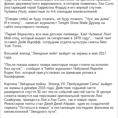
финал двухминутного видеоанонса, в котором появились Хан Соло
(постаревший герой Харрисона Форда) и его верный спутник
Чубакка (Чуи), известные по 4-6 эпизодам киновселенной.
"(Говорю себе) не буду плакать, не буду плакать. "Чуи, мы дома".
И я плачу", - написал журналист Tonight Show Майк Друкер на
сайте популярного телешоу.
"Парни! Вернулись все мои детские любимцы. Хан! Чубакка! Люк!
Мой отец, который вышел за сигаретами в 1978 году", - такой твит
оставил Дэйв Ицкофф, сотрудник отдела культуры газеты New
York Times.
Восьмой эпизод "Звездных войн" выйдет на экраны в мае 2017
года
"После показа нового тизера некоторые люди стояли на коленях.
Без шуток", - сообщил в Twitter журналист Hollywood Reporter
Борис Кит, который присутствовал на премьере ролика в
Калифорнии.
Картина "Звёздные войны. Эпизод VII: Пробуждение Силы" выйдет
на экраны в декабре 2015 года. Действие седьмой части
развернется спустя 30 лет после событий шестой части. В центре
сюжета окажутся как персонажи оригинальной трилогии Люк
Скайоукер, принцесса Лея и Хан Соло, так и новые герои.
Режиссером ленты стал Джей Джей Абрамс, один из создателей
сериала "Остаться в живых" и постановщик последних фильмов из
киновселенной "Звездного пути".