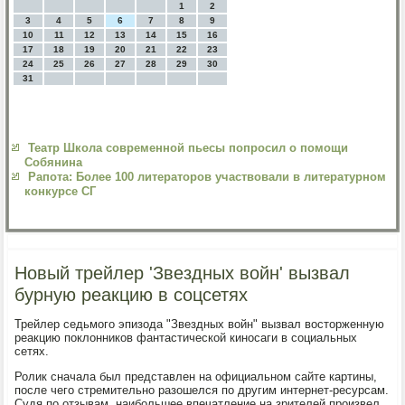
1
2
3
4
5
6
7
8
9
10
11
12
13
14
15
16
17
18
19
20
21
22
23
24
25
26
27
28
29
30
31
Театр Школа современной пьесы попросил о помощи
Собянина
Рапота: Более 100 литераторов участвовали в литературном
конкурсе СГ
Новый трейлер 'Звездных войн' вызвал
бурную реакцию в соцсетях
Трейлер седьмого эпизода "Звездных войн" вызвал восторженную
реакцию поклонников фантастической киносаги в социальных
сетях.
Ролик сначала был представлен на официальном сайте картины,
после чего стремительно разошелся по другим интернет-ресурсам.
Судя по отзывам, наибольшее впечатление на зрителей произвел