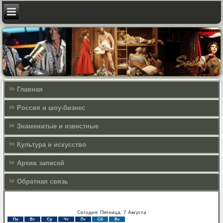
Главная
Россия и шоу-бизнес
Знаменитые и известные
Культура и искусcтво
Архив записей
Обратная связь
Сегодня: Пятница, 7 Августа
Пн
Вт
Ср
Чт
Пт
Сб
Вс