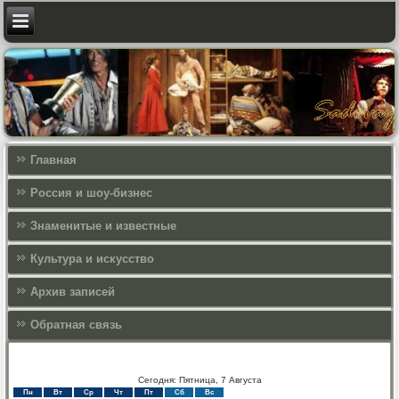
Главная
Россия и шоу-бизнес
Знаменитые и известные
Культура и искусcтво
Архив записей
Обратная связь
Сегодня: Пятница, 7 Августа
Пн
Вт
Ср
Чт
Пт
Сб
Вс