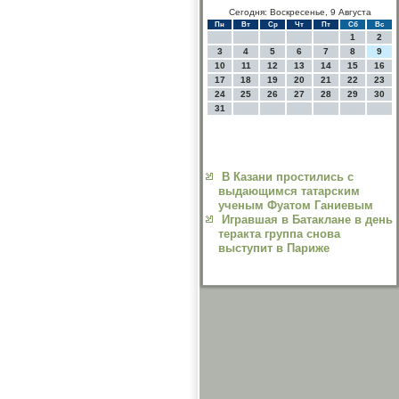
Сегодня: Воскресенье, 9 Августа
Пн
Вт
Ср
Чт
Пт
Сб
Вс
1
2
3
4
5
6
7
8
9
10
11
12
13
14
15
16
17
18
19
20
21
22
23
24
25
26
27
28
29
30
31
В Казани простились с
выдающимся татарским
ученым Фуатом Ганиевым
Игравшая в Батаклане в день
теракта группа снова
выступит в Париже