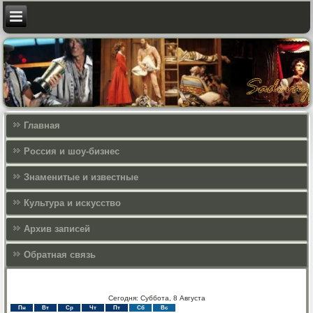
Главная
Россия и шоу-бизнес
Знаменитые и известные
Культура и искусcтво
Архив записей
Обратная связь
Сегодня: Суббота, 8 Августа
Пн
Вт
Ср
Чт
Пт
Сб
Вс