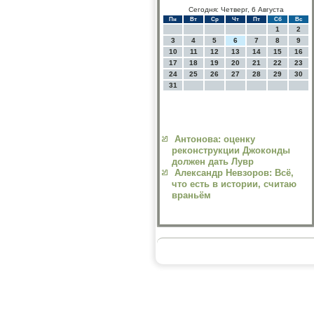
Сегодня: Четверг, 6 Августа
Пн
Вт
Ср
Чт
Пт
Сб
Вс
1
2
3
4
5
6
7
8
9
10
11
12
13
14
15
16
17
18
19
20
21
22
23
24
25
26
27
28
29
30
31
Антонова: оценку
реконструкции Джоконды
должен дать Лувр
Александр Невзоров: Всё,
что есть в истории, считаю
враньём