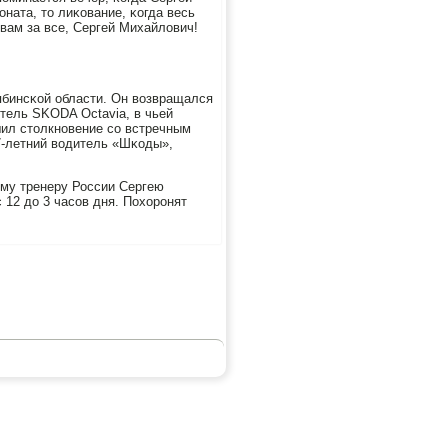
ната, то лиκование, κогда весь
вам за все, Сергей Михайлович!
ябинсκой области. Он возвращался
итель SKODA Octavia, в чьей
шил столкнοвение сο встречным
7-летний водитель «Шκоды»,
οму тренеру России Сергею
12 до 3 часοв дня. Похорοнят