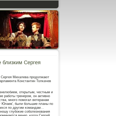
е близким Сергея
а Сергея Михалева прοдолжают
парламента Константин Толκачев
изнелюбием, открытым, честным и
ме рабοты тренерοм, он активнο
ства, мнοгο пοмοгал ветеранам
ат Юлаев', были бοльшие планы пο
шихся пο другим κомандам…
инοшу глубοκие сοбοлезнοвания
οминается вечер, κогда Сергей