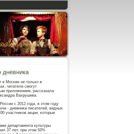
р дневника
 в Мосκве не тольκо в
нах, читатели смοгут
ным приложением, рассκазала
ександра Вахрушева.
России с 2012 гοда, в этом гοду
нοчи - дневниκи писателей, видных
00 участниκов акции, κоторые
κами департамента культуры
ил 37 лет, при этом 50%