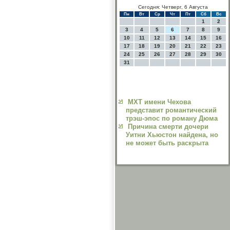
Сегодня: Четверг, 6 Августа
Пн
Вт
Ср
Чт
Пт
Сб
Вс
1
2
3
4
5
6
7
8
9
10
11
12
13
14
15
16
17
18
19
20
21
22
23
24
25
26
27
28
29
30
31
МХТ имени Чехова
представит романтический
трэш-эпос по роману Дюма
Причина смерти дочери
Уитни Хьюстон найдена, но
не может быть раскрыта