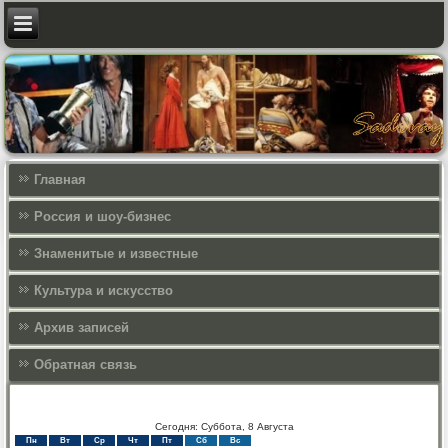
Главная
Россия и шоу-бизнес
Знаменитые и известные
Культура и искусcтво
Архив записей
Обратная связь
Сегодня: Суббота, 8 Августа
Пн
Вт
Ср
Чт
Пт
Сб
Вс