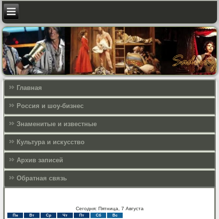
Главная
Россия и шоу-бизнес
Знаменитые и известные
Культура и искусcтво
Архив записей
Обратная связь
Сегодня: Пятница, 7 Августа
Пн
Вт
Ср
Чт
Пт
Сб
Вс