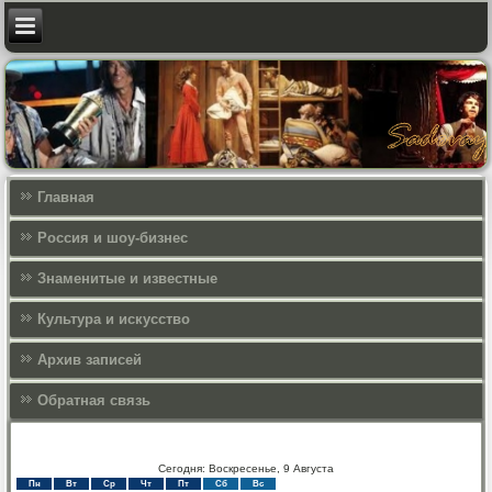
Главная
Россия и шоу-бизнес
Знаменитые и известные
Культура и искусcтво
Архив записей
Обратная связь
Сегодня: Воскресенье, 9 Августа
Пн
Вт
Ср
Чт
Пт
Сб
Вс