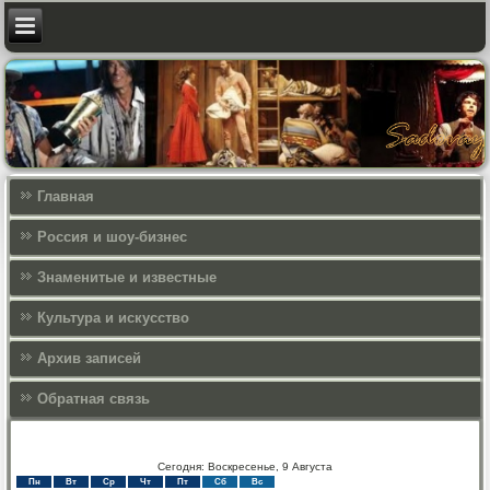
Главная
Россия и шоу-бизнес
Знаменитые и известные
Культура и искусcтво
Архив записей
Обратная связь
Сегодня: Воскресенье, 9 Августа
Пн
Вт
Ср
Чт
Пт
Сб
Вс