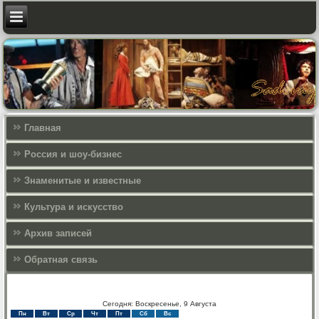
Главная
Россия и шоу-бизнес
Знаменитые и известные
Культура и искусcтво
Архив записей
Обратная связь
Сегодня: Воскресенье, 9 Августа
Пн
Вт
Ср
Чт
Пт
Сб
Вс